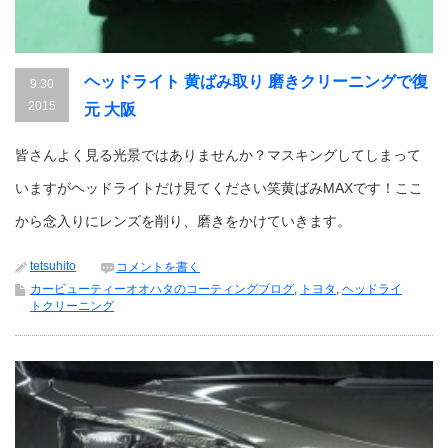
ヘッドライト 黄ばみ取り 磨きクリーニングで復
9.30
2015
元 大阪
皆さんよく見る光景ではありませんか？マスキングしてしまって
いますがヘッドライトだけ見てください笑黄ばみMAXです！ここ
から念入りにレンズを削り、磨きをかけていきます。
tetsuhito
コメントを書く
カービューティーオオハタのコーティングブログ
,
トヨタ
,
ヘッドライ
トクリーニング