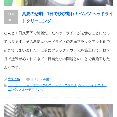
真夏の悲劇！1日でひび割れ！ベンツ ヘッドライ
11.8
2016
トクリーニング
なんと１日炎天下で綺麗だったヘッドライトが悲惨なことになっ
ております。その悪夢はヘッドライトの内面ブラックアウト化で
起きてしまいました。以前にブラックアウト化を施工して、数ヶ
月で塗装がめくれてきて、日当たりの問題とのことで再施工した
ようです。
tetsuhito
コメントを書く
カービューティーオオハタのコーティングブログ
,
ヘッドライトクリー
ニング
,
メルセデスベンツ