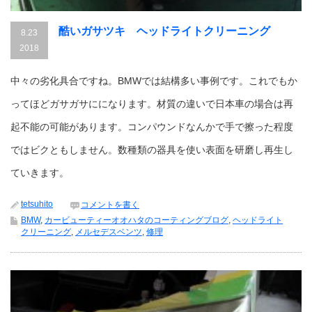
酷いガサツキ ヘッドライトクリーニング
8.23
2018
中々の劣化具合ですね。BMWでは結構多い事例です。これでもか
ってほどガサガサにになります。材質の違いで日本車の場合は再
起不能の可能があります。コンパウンドなんかで手で擦った程度
ではビクともしません。数種類の器具を使い表面を研磨し再生し
ていきます。
tetsuhito
コメントを書く
BMW
,
カービューティーオオハタのコーティングブログ
,
ヘッドライト
クリーニング
,
メルセデスベンツ
,
修理