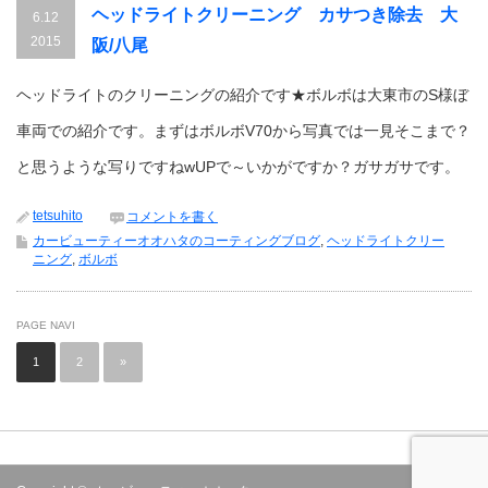
ヘッドライトクリーニング カサつき除去 大
6.12
2015
阪/八尾
ヘッドライトのクリーニングの紹介です★ボルボは大東市のS様ぼ
車両での紹介です。まずはボルボV70から写真では一見そこまで？
と思うような写りですねwUPで～いかがですか？ガサガサです。
tetsuhito
コメントを書く
カービューティーオオハタのコーティングブログ
,
ヘッドライトクリー
ニング
,
ボルボ
PAGE NAVI
1
2
»