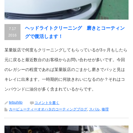
ヘッドライトクリーニング 磨きとコーティン
7.17
2016
グで復活します！
某量販店で何度もクリーニングしてもらっているが3ヶ月もしたら
元に戻ると最近数台のお客様からお問い合わせが多いです。今回
のレガシーの程度であれば某量販店のごまかし磨きでパッと見は
キレイに出来ます。一時期的に何故きれいになるのか？それはコ
ンパウンドに油分が多く含まれているからです。
tetsuhito
コメントを書く
カービューティーオオハタのコーティングブログ
,
スバル
,
修理