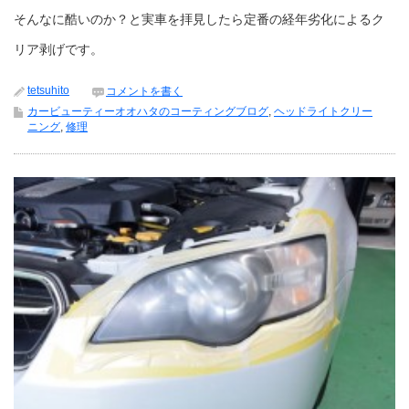
そんなに酷いのか？と実車を拝見したら定番の経年劣化によるク
リア剥げです。
tetsuhito
コメントを書く
カービューティーオオハタのコーティングブログ
,
ヘッドライトクリー
ニング
,
修理