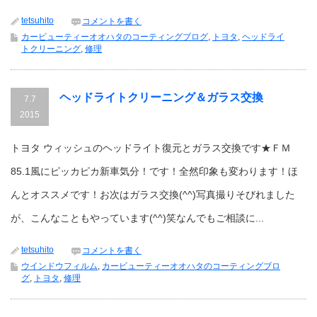
tetsuhito
コメントを書く
カービューティーオオハタのコーティングブログ
,
トヨタ
,
ヘッドライ
トクリーニング
,
修理
ヘッドライトクリーニング＆ガラス交換
7.7
2015
トヨタ ウィッシュのヘッドライト復元とガラス交換です★ＦＭ
85.1風にピッカピカ新車気分！です！全然印象も変わります！ほ
んとオススメです！お次はガラス交換(^^)写真撮りそびれました
が、こんなこともやっています(^^)笑なんでもご相談に...
tetsuhito
コメントを書く
ウインドウフィルム
,
カービューティーオオハタのコーティングブロ
グ
,
トヨタ
,
修理