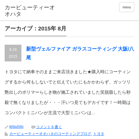
menu
アーカイブ：2015年 8月
新型ヴェルファイア ガラスコーティング 大阪/八
8.19
2015
尾
トヨタにて納車そのままご来店頂きました★購入時にコーティン
グするから何もしないでと伝えていたにもかかわらず、ガッツリ
艶出しのポリマーらしき物が施工されていました笑脱脂したら秒
殺で無くなりましたが・・・汗いつ見てもデカイです！一時期は
コンパクトミニバンが主流で大型ミニバンは...
tetsuhito
コメントを書く
カービューティーオオハタのコーティングブログ
,
トヨタ