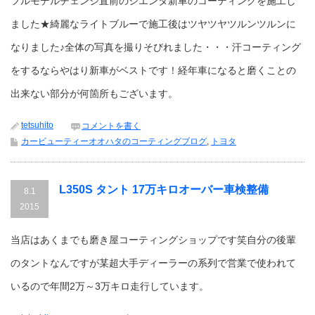
フルモデルチェンジ直前のシエンタ新車のコーティングを施工し
ました★綺麗なライトブルーで施工後はツヤツヤツルンツルンに
なりました♪全体の写真を撮りそびれました・・・汗コーティング
をするならやはり新車がベストです！経年車になると磨くことの
出来ない部分が何箇所もございます。
tetsuhito
コメントを書く
カービューティーオオハタのコーティングブログ
,
トヨタ
L350S タント 17万キロオーバー車検整備
8.1
2015
当店はあくまでも磨き屋コーティングショップです笑自分の後輩
のタントなんですが某超大手ディーラーの系列で営業で使われて
いるので年間2万～3万キロ走行しています。