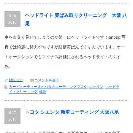
ヘッドライト 黄ばみ取りクリーニング 大阪 八
8.18
2015
尾
車を古臭く見せてしまうのが第一にヘッドライトです！&nbsp;写
真では綺麗に見えがちですが結構黄ばんでくすんでいます。オー
トオークションでもマイナス評価にされるヘッドライトのくす
み。
tetsuhito
コメントを書く
カービューティーオオハタのコーティングブログ
,
ニッサン
,
ヘッドラ
イトクリーニング
,
修理
トヨタ シエンタ 新車コーティング 大阪八尾
8.17
2015