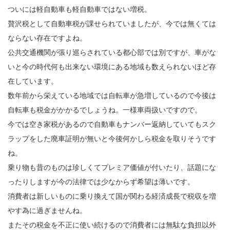
ついには軽自動車も軽自動車ではない増税。
贅沢税として自動車税が課せられていましたが、今では無くては
ならない存在ですよね。
公共交通機関が張り巡らされている都心部では別ですが、車がな
いと今の時代何も出来ない環境にある地域も数えられないほど存
在しています。
数年前から栄えている地域では自転車が急増しているので今後は
自転車も税金がかかるでしょうね。一様車両扱いですので。
今では空き家税があるので自動車もナンバー返納していてもスク
ラップをした廃車証明が無いと今後何かしら税金を取りそうです
ね。
乗り物も昔のものは珍しくてプレミア価値が付いたり、話題にな
ったりしますが今の法律では少なからず希望は薄いです。
消費者は新しいものに乗り換えて国が関わる経済成長で税収を増
やす為に過ぎませんね。
またその税金を不正に使い続けるので消費者には無駄な負担以外