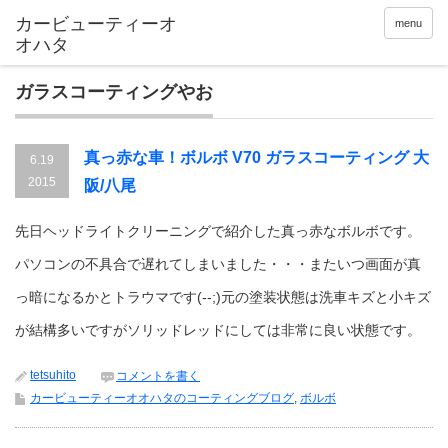
menu
ガラスコーティングやお
真っ赤な車！ボルボ V70 ガラスコーティング 大
6.19
2015
阪/八尾
先日ヘッドライトクリーニングで紹介した真っ赤なボルボです。
パソコンの不具合で遅れてしまいました・・・またいつ画面が真
っ暗になるかとトラウマです(--;)元の塗装状態は洗車キズと小キズ
が結構多いですがソリッドレッドにしては非常に良い状態です。
tetsuhito
コメントを書く
カービューティーオオハタのコーティングブログ
,
ボルボ