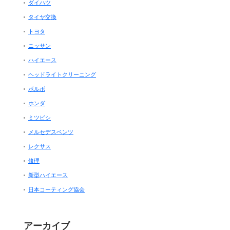
ダイハツ
タイヤ交換
トヨタ
ニッサン
ハイエース
ヘッドライトクリーニング
ボルボ
ホンダ
ミツビシ
メルセデスベンツ
レクサス
修理
新型ハイエース
日本コーティング協会
アーカイブ