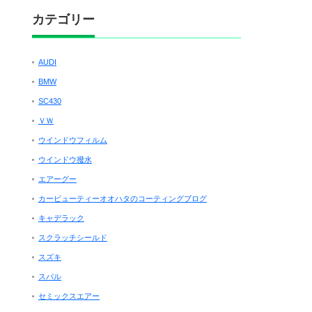
カテゴリー
AUDI
BMW
SC430
ＶＷ
ウインドウフィルム
ウインドウ撥水
エアーグー
カービューティーオオハタのコーティングブログ
キャデラック
スクラッチシールド
スズキ
スバル
セミックスエアー