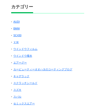
カテゴリー
AUDI
BMW
SC430
ＶＷ
ウインドウフィルム
ウインドウ撥水
エアーグー
カービューティーオオハタのコーティングブログ
キャデラック
スクラッチシールド
スズキ
スバル
セミックスエアー