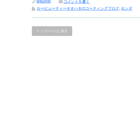
tetsuhito
コメントを書く
カービューティーオオハタのコーティングブログ
,
ホンダ
トップページに戻る