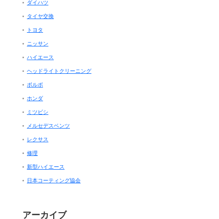
ダイハツ
タイヤ交換
トヨタ
ニッサン
ハイエース
ヘッドライトクリーニング
ボルボ
ホンダ
ミツビシ
メルセデスベンツ
レクサス
修理
新型ハイエース
日本コーティング協会
アーカイブ