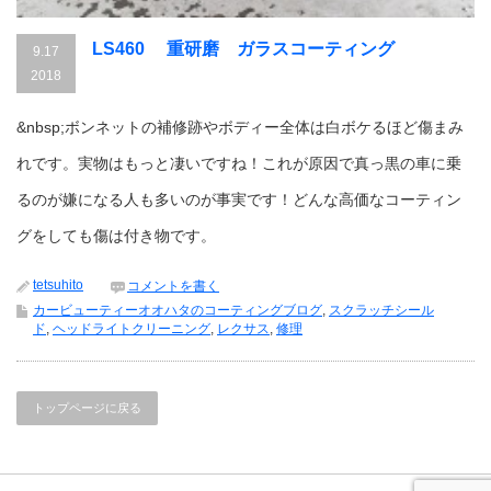
LS460 重研磨 ガラスコーティング
9.17
2018
&nbsp;ボンネットの補修跡やボディー全体は白ボケるほど傷まみ
れです。実物はもっと凄いですね！これが原因で真っ黒の車に乗
るのが嫌になる人も多いのが事実です！どんな高価なコーティン
グをしても傷は付き物です。
tetsuhito
コメントを書く
カービューティーオオハタのコーティングブログ
,
スクラッチシール
ド
,
ヘッドライトクリーニング
,
レクサス
,
修理
トップページに戻る