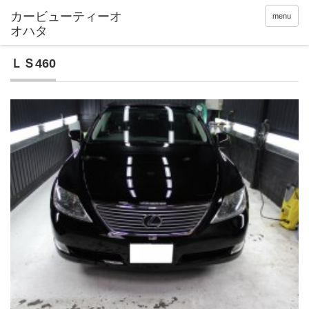
menu
ＬＳ460